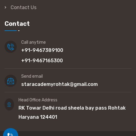
Contact Us
Contact
Call anytime
+91-9467389100
+91-9467165300
Send email
staracademyrohtak@gmail.com
Head Office Address
RK Towar Delhi road sheela bay pass Rohtak
Haryana 124401